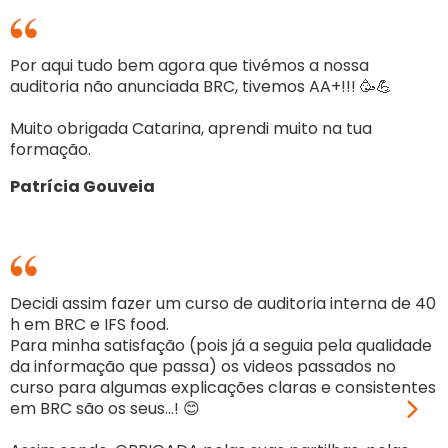
Por aqui tudo bem agora que tivémos a nossa
auditoria não anunciada BRC, tivemos AA+!!! 🥳💪
A
Muito obrigada Catarina, aprendi muito na tua
m
formação.
s
i
Patrícia Gouveia
U
A
Decidi assim fazer um curso de auditoria interna de 40
h em BRC e IFS food.
Para minha satisfação (pois já a seguia pela qualidade
da informação que passa) os videos passados no
A
curso para algumas explicações claras e consistentes
c
em BRC são os seus...! 😊
m
d