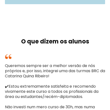
podes colocar a dúvida na mesma no canal do
T
curso na plataforma do curso.
Durante a formação iremos fazer alguns
testes e exercícios para testar os
conhecimentos e para ajudar na
aprendizagem, mas não irão influenciar a
conclusão da tua formação.
O que dizem os alunos
Queremos sempre ser a melhor versão de nós
próprios e, por isso, integrei uma das turmas BRC da
Catarina Quina Ribeiro!
✔️Estou extremamente satisfeita e recomendo
vivamente este curso a todos os profissionais da
área ou estudantes/recém-diplomados.
Não investi num mero curso de 30h, mas numa