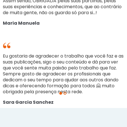
Assim sendo, OBRIGADA pelas suas partilhas, pelas
suas experiências e conhecimentos, que ao contrário
S
de muita gente, não os guarda só para si...!
Maria Manuela
E
s
q
Eu gostaria de agradecer o trabalho que você faz e as
S
suas publicações, sigo o seu conteúdo e dá para ver
d
que você sente muita paixão pelo trabalho que faz.
d
Sempre gosto de agradecer os profissionais que
o
dedicam o seu tempo para ajudar aos outros dando
dicas e oferecendo formação para todos 🤗 muito
S
obrigada pela presença nesta rede.
Sara Garcia Sanchez