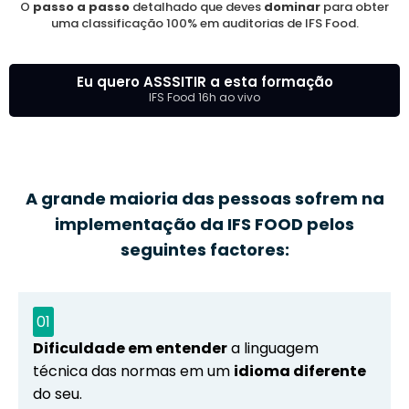
O
passo a passo
detalhado que deves
dominar
para obter
uma classificação 100% em auditorias de IFS Food.
P
i
Eu quero ASSSITIR a esta formação
IFS Food 16h ao vivo
c
L
A grande maioria das pessoas sofrem na
v
implementação da IFS FOOD pelos
seguintes factores:
01
c
Dificuldade em entender
a linguagem
técnica das normas em um
idioma diferente
do seu.